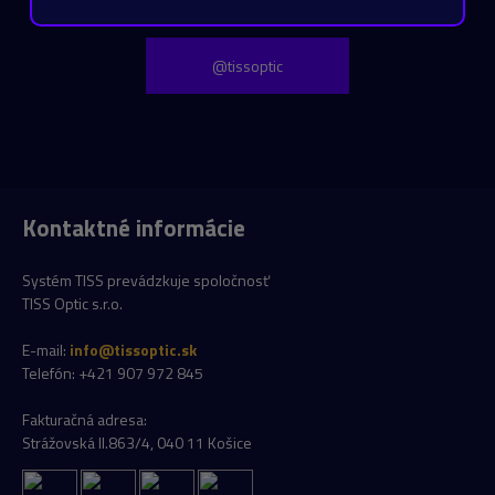
@tissoptic
Kontaktné informácie
Systém TISS prevádzkuje spoločnosť
TISS Optic s.r.o.
E-mail:
info@tissoptic.sk
Telefón: +421 907 972 845
Fakturačná adresa:
Strážovská II.863/4, 040 11 Košice