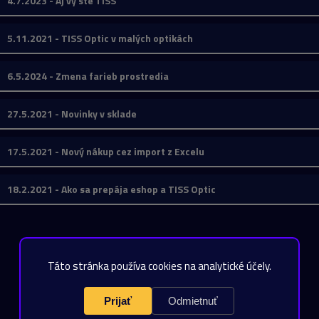
4.7.2023 - Aj vy ste TISS
5.11.2021 - TISS Optic v malých optikách
6.5.2024 - Zmena farieb prostredia
27.5.2021 - Novinky v sklade
17.5.2021 - Nový nákup cez import z Excelu
18.2.2021 - Ako sa prepája eshop a TISS Optic
Sledujte nás na Instagrame
Táto stránka používa cookies na analytické účely.
Prijať
Odmietnuť