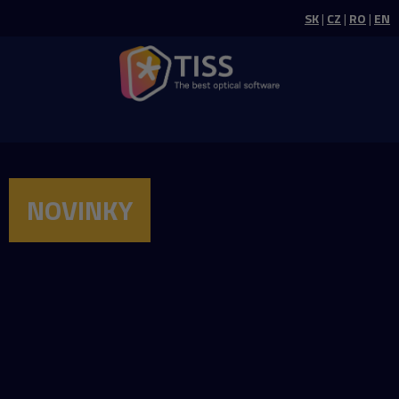
SK
|
CZ
|
RO
|
EN
NOVINKY